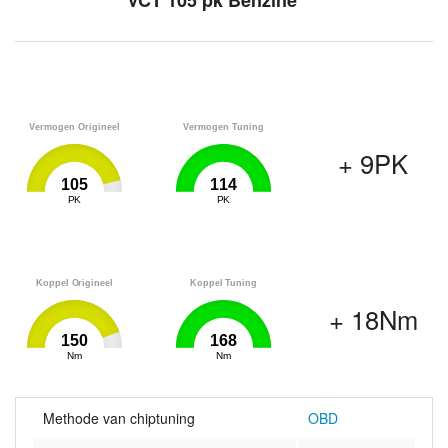
VCT 105 pk Benzine
Vermogen Origineel
Vermogen Tuning
+ 9PK
105
114
0
PK
114
0
PK
114
Koppel Origineel
Koppel Tuning
+ 18Nm
150
168
0
Nm
168
0
Nm
168
Methode van chiptuning
OBD