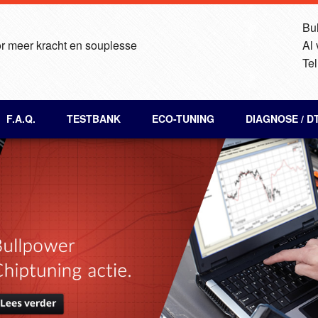
Bul
r meer kracht en souplesse
Al
Tel
F.A.Q.
TESTBANK
ECO-TUNING
DIAGNOSE / D