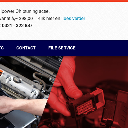
lpower Chiptuning actie.
 vanaf â‚¬ 298,00 Klik hier en
lees verder
:
0321 - 322 887
TC
CONTACT
FILE SERVICE