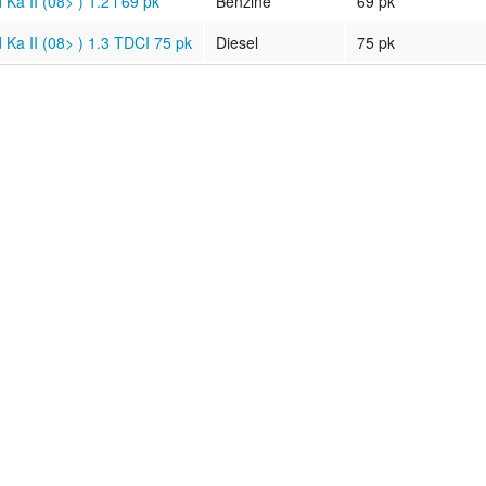
 Ka II (08> ) 1.2 i 69 pk
Benzine
69 pk
 Ka II (08> ) 1.3 TDCI 75 pk
Diesel
75 pk