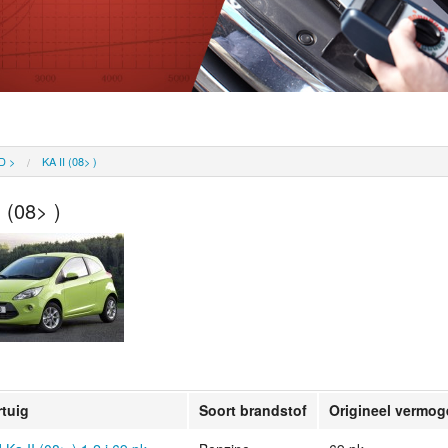
D
>
KA II (08> )
I (08> )
rtuig
Soort brandstof
Origineel vermo