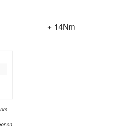
+ 14Nm
t om
oor en