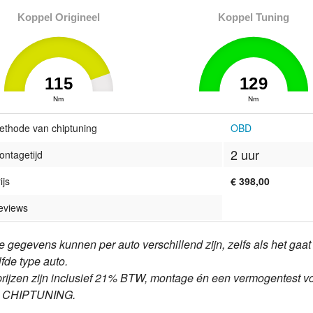
Koppel Origineel
Koppel Tuning
115
129
0
Nm
129
0
Nm
129
ethode van chiptuning
OBD
2 uur
ontagetijd
ijs
€ 398,00
eviews
e gegevens kunnen per auto verschillend zijn, zelfs als het gaa
lfde type auto.
prijzen zijn inclusief 21% BTW, montage én een vermogentest v
e CHIPTUNING.