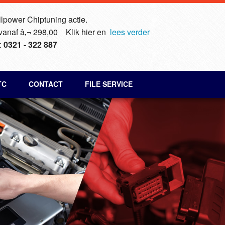
lpower Chiptuning actie.
 vanaf â‚¬ 298,00 Klik hier en
lees verder
:
0321 - 322 887
TC
CONTACT
FILE SERVICE