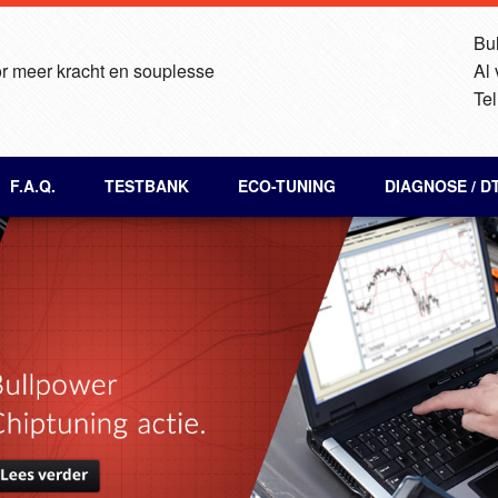
Bul
r meer kracht en souplesse
Al
Tel
F.A.Q.
TESTBANK
ECO-TUNING
DIAGNOSE / D