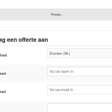
Printen
ag een offerte aan
liaal
aam
mail