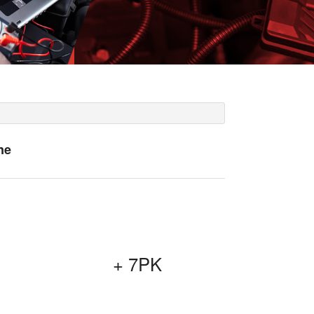
ne
+ 7PK