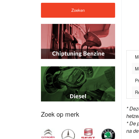
M
M
Pr
R
* Dez
Zoek op merk
hetze
* De 
na d