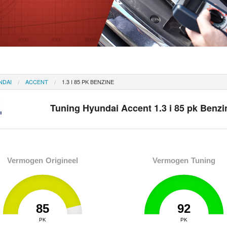
NDAI
ACCENT
1.3 I 85 PK BENZINE
Tuning Hyundai Accent 1.3 i 85 pk Benzi
Vermogen Origineel
Vermogen Tuning
85
92
0
PK
92
0
PK
92