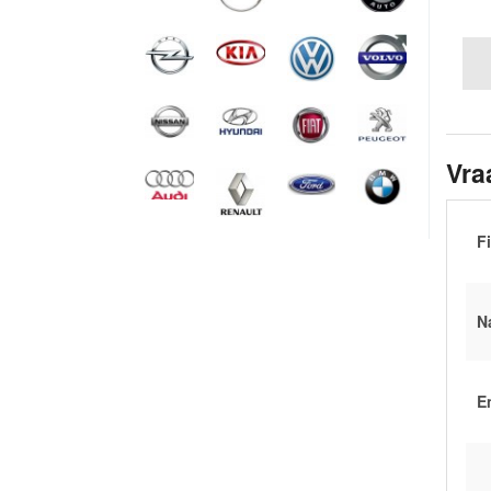
Vra
Fi
N
E