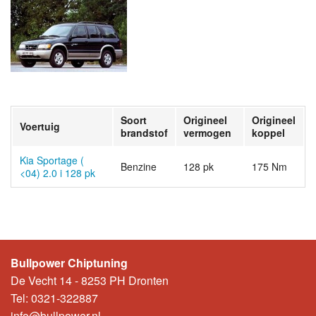
Soort
Origineel
Origineel
Voertuig
brandstof
vermogen
koppel
Kia Sportage (
Benzine
128 pk
175 Nm
<04) 2.0 i 128 pk
Bullpower Chiptuning
De Vecht 14 - 8253 PH Dronten
Tel: 0321-322887
info@bullpower.nl