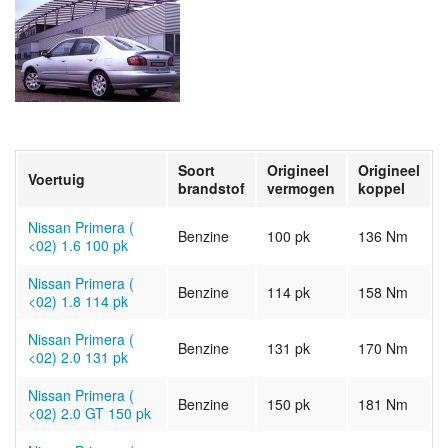
Soort
Origineel
Origineel
Voertuig
brandstof
vermogen
koppel
Nissan Primera (
Benzine
100 pk
136 Nm
<02) 1.6 100 pk
Nissan Primera (
Benzine
114 pk
158 Nm
<02) 1.8 114 pk
Nissan Primera (
Benzine
131 pk
170 Nm
<02) 2.0 131 pk
Nissan Primera (
Benzine
150 pk
181 Nm
<02) 2.0 GT 150 pk