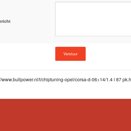
ericht
://www.bullpower.nl/t/chiptuning-opel/corsa-d-06>14/1.4 i 87 pk.