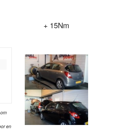
+ 15Nm
t om
oor en