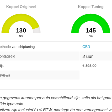
Koppel Origineel
Koppel Tuning
130
145
0
Nm
145
0
Nm
145
ethode van chiptuning
OBD
2 uur
ontagetijd
ijs
€ 398,00
eviews
e gegevens kunnen per auto verschillend zijn, zelfs als het gaa
lfde type auto.
prijzen zijn inclusief 21% BTW, montage én een vermogentest v