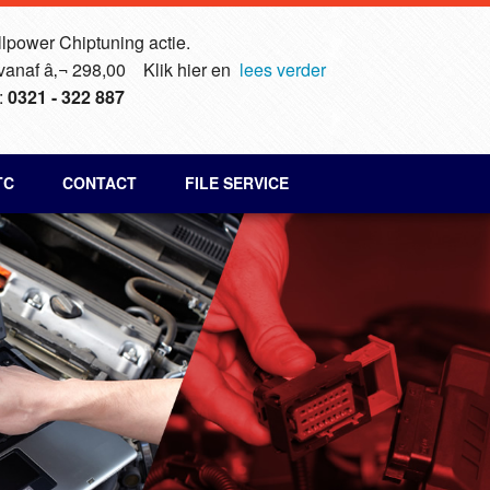
lpower Chiptuning actie.
 vanaf â‚¬ 298,00 Klik hier en
lees verder
:
0321 - 322 887
TC
CONTACT
FILE SERVICE