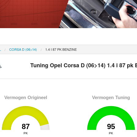
L
CORSA D (06>14)
1.4 I 87 PK BENZINE
Tuning Opel Corsa D (06>14) 1.4 i 87 pk
Vermogen Origineel
Vermogen Tuning
87
95
0
PK
95
0
PK
95