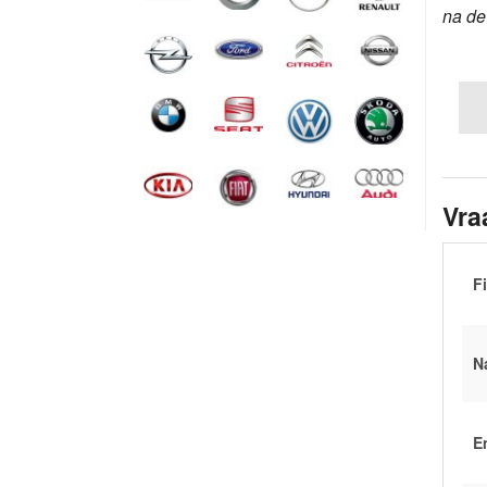
na d
Vra
Fi
N
E