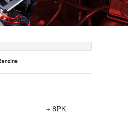
 Benzine
+ 8PK