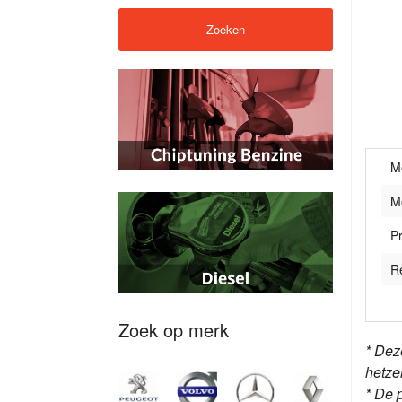
M
M
Pr
R
Zoek op merk
* Dez
hetze
* De 