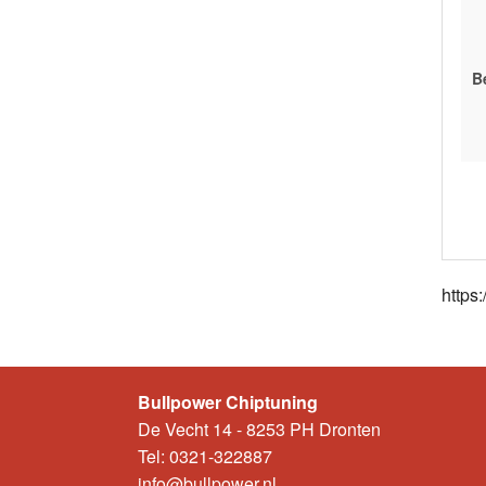
B
https
Bullpower Chiptuning
De Vecht 14 - 8253 PH Dronten
Tel: 0321-322887
info@bullpower.nl