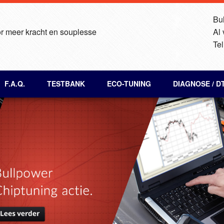
Bul
r meer kracht en souplesse
Al
Tel
F.A.Q.
TESTBANK
ECO-TUNING
DIAGNOSE / D