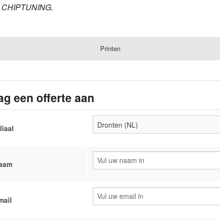
e CHIPTUNING.
Printen
ag een offerte aan
liaal
aam
mail