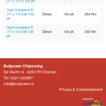
(17>) 1.5 D 120 pk
Opel Crossland X
(17>) 1.6 Cdti 100
Diesel
100 pk
254 Nm
pk
Opel Crossland X
(17>) 1.6 Cdti 120
Diesel
120 pk
300 Nm
pk
Bullpower Chiptuning
De Vecht 14 - 8253 PH Dronten
Tel: 0321-322887
info@bullpower.nl
Privacy & Cookiestatment