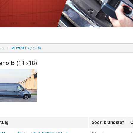
L
>
MOVANO B (11>18)
ano B (11>18)
rtuig
Soort brandstof
O