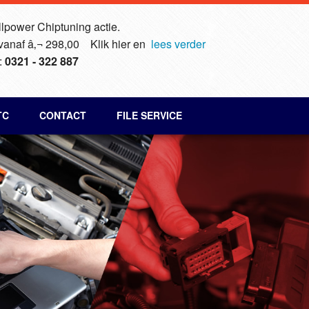
lpower Chiptuning actie.
 vanaf â‚¬ 298,00 Klik hier en
lees verder
:
0321 - 322 887
TC
CONTACT
FILE SERVICE