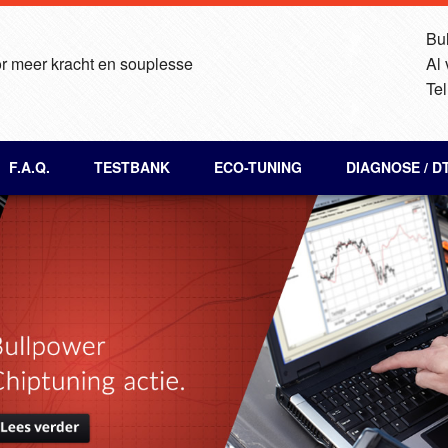
Bul
r meer kracht en souplesse
Al
Tel
F.A.Q.
TESTBANK
ECO-TUNING
DIAGNOSE / D