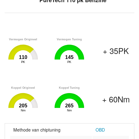
PureTech 110 pk Benzine
Vermogen Origineel
Vermogen Tuning
+ 35PK
110
145
0
PK
145
0
PK
145
Koppel Origineel
Koppel Tuning
+ 60Nm
205
265
0
Nm
265
0
Nm
265
Methode van chiptuning
OBD