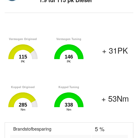
1.9 tdi 115 pk Diesel
Vermogen Origineel
Vermogen Tuning
+ 31PK
115
146
0
PK
146
0
PK
146
Koppel Origineel
Koppel Tuning
+ 53Nm
285
338
0
Nm
338
0
Nm
338
5 %
Brandstofbesparing