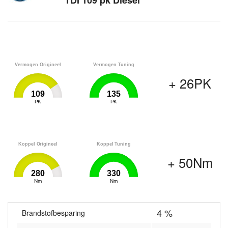
TDI 109 pk Diesel
Vermogen Origineel
Vermogen Tuning
+ 26PK
109
135
0
PK
135
0
PK
135
Koppel Origineel
Koppel Tuning
+ 50Nm
280
330
0
Nm
330
0
Nm
330
4 %
Brandstofbesparing