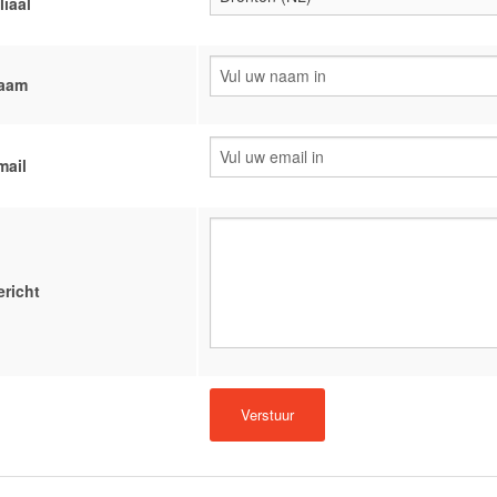
liaal
aam
mail
ericht