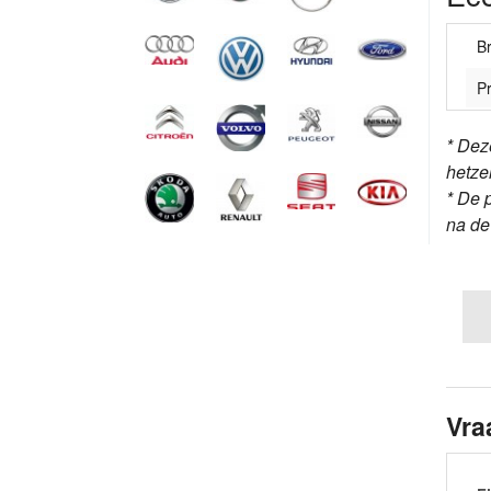
B
Pr
* Dez
hetze
* De 
na d
Vra