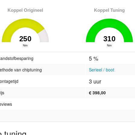
Koppel Origineel
Koppel Tuning
250
310
0
Nm
310
0
Nm
310
5 %
randstofbesparing
ethode van chiptuning
Serieel / boot
3 uur
ontagetijd
ijs
€ 398,00
eviews
 tuning