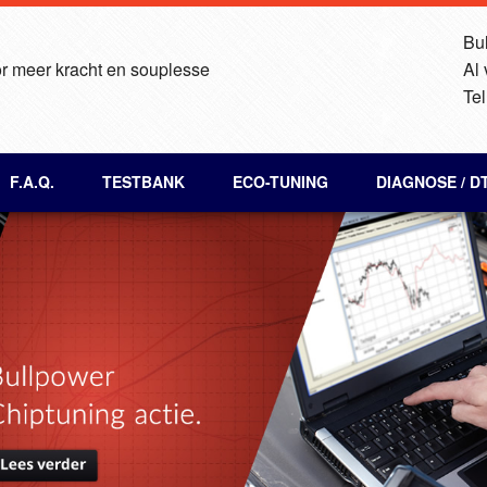
Bul
r meer kracht en souplesse
Al
Tel
F.A.Q.
TESTBANK
ECO-TUNING
DIAGNOSE / D