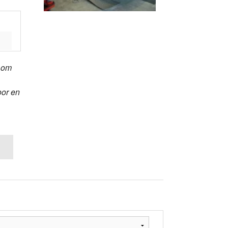
t om
oor en