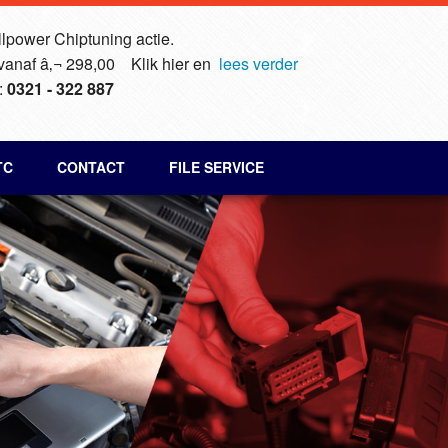
lpower Chiptuning actie.
 vanaf â‚¬ 298,00 Klik hier en
lees verder
:
0321 - 322 887
TC
CONTACT
FILE SERVICE