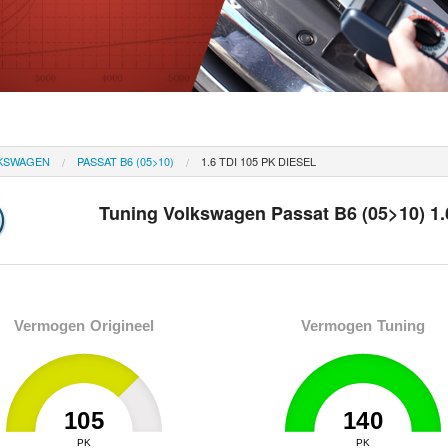
KSWAGEN
PASSAT B6 (05>10)
1.6 TDI 105 PK DIESEL
Tuning Volkswagen Passat B6 (05>10) 1.6
Vermogen Origineel
Vermogen Tuning
105
140
0
PK
140
0
PK
140