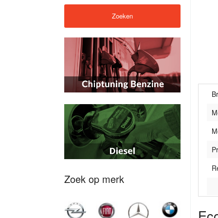
B
M
M
Pr
R
Zoek op merk
Eco