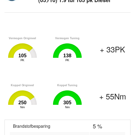
(05>10) 1.9 tdi 105 pk Diesel
Vermogen Origineel
Vermogen Tuning
+ 33PK
105
138
0
PK
138
0
PK
138
Koppel Origineel
Koppel Tuning
+ 55Nm
250
305
0
Nm
305
0
Nm
305
5 %
Brandstofbesparing