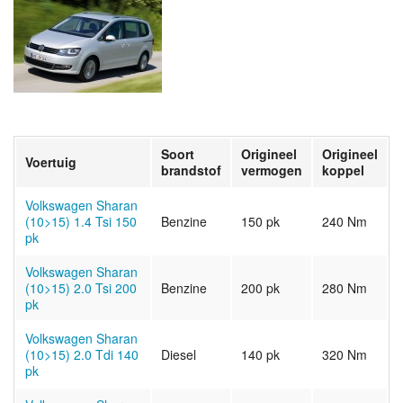
Soort
Origineel
Origineel
Voertuig
brandstof
vermogen
koppel
Volkswagen Sharan
(10>15) 1.4 Tsi 150
Benzine
150 pk
240 Nm
pk
Volkswagen Sharan
(10>15) 2.0 Tsi 200
Benzine
200 pk
280 Nm
pk
Volkswagen Sharan
(10>15) 2.0 Tdi 140
Diesel
140 pk
320 Nm
pk