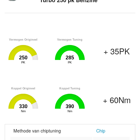
Turbo 250 pk Benzine
Vermogen Origineel
Vermogen Tuning
+ 35PK
250
285
0
PK
285
0
PK
285
Koppel Origineel
Koppel Tuning
+ 60Nm
330
390
0
Nm
390
0
Nm
390
Methode van chiptuning
Chip