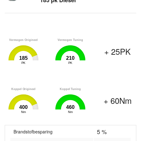
185 pk Diesel
Vermogen Origineel
Vermogen Tuning
+ 25PK
185
210
0
PK
210
0
PK
210
Koppel Origineel
Koppel Tuning
+ 60Nm
400
460
0
Nm
460
0
Nm
460
5 %
Brandstofbesparing