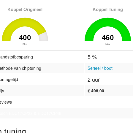
Koppel Origineel
Koppel Tuning
400
460
0
Nm
460
0
Nm
460
5 %
randstofbesparing
ethode van chiptuning
Serieel / boot
2 uur
ontagetijd
ijs
€ 498,00
eviews
osch EDC17CP22 & EDC17CP48
 tuning