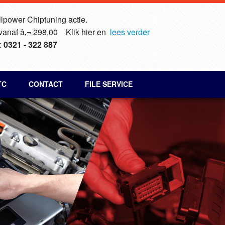
lpower Chiptuning actie.
 vanaf â‚¬ 298,00 Klik hier en
lees verder
:
0321 - 322 887
TC
CONTACT
FILE SERVICE