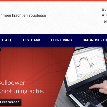
Bul
r meer kracht en souplesse
Al
Tel
F.A.Q.
TESTBANK
ECO-TUNING
DIAGNOSE / D