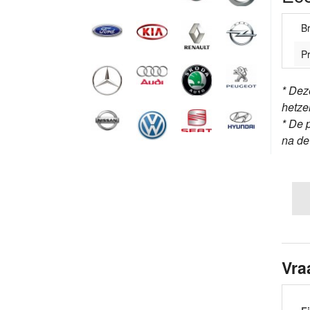
B
Pr
* Dez
hetze
* De 
na d
Vra