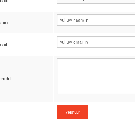
liaal
aam
mail
ericht