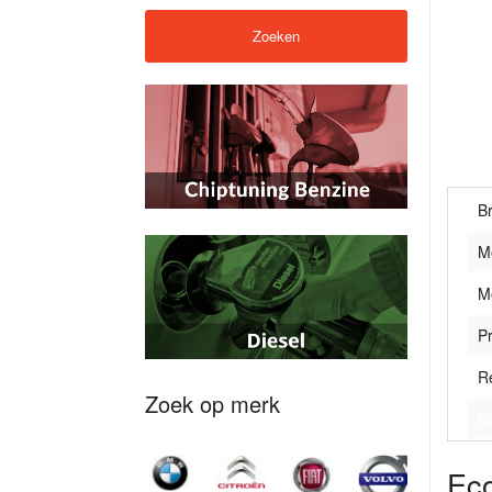
B
M
M
Pr
R
Zoek op merk
B
Eco