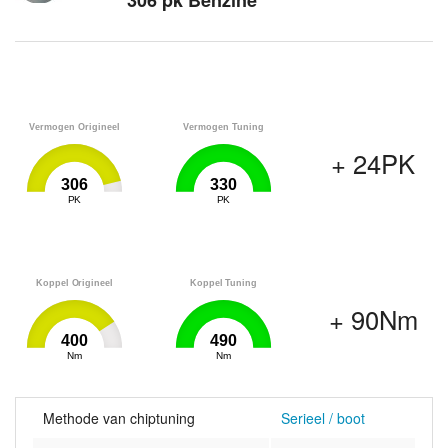
306 pk Benzine
Vermogen Origineel
Vermogen Tuning
+ 24PK
306
330
0
PK
330
0
PK
330
Koppel Origineel
Koppel Tuning
+ 90Nm
400
490
0
Nm
490
0
Nm
490
Methode van chiptuning
Serieel / boot