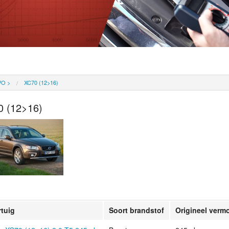
VO
>
XC70 (12>16)
0 (12>16)
rtuig
Soort brandstof
Origineel verm