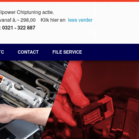
lpower Chiptuning actie.
 vanaf â‚¬ 298,00 Klik hier en
lees verder
:
0321 - 322 887
TC
CONTACT
FILE SERVICE