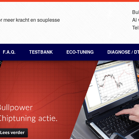
Bul
r meer kracht en souplesse
Al
Tel
F.A.Q.
TESTBANK
ECO-TUNING
DIAGNOSE / D