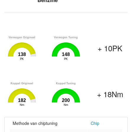
Benzine
Vermogen Origineel
Vermogen Tuning
+ 10PK
138
148
0
PK
148
0
PK
148
Koppel Origineel
Koppel Tuning
+ 18Nm
182
200
0
Nm
200
0
Nm
200
Methode van chiptuning
Chip