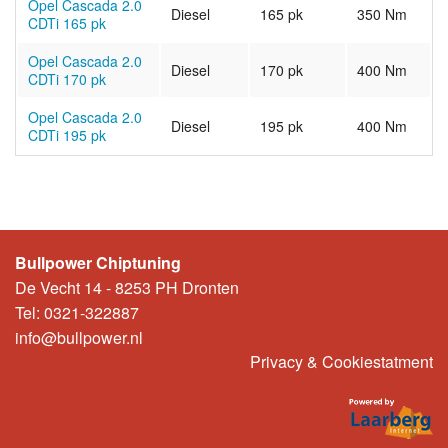
Opel Cascada 2.0
Diesel
165 pk
350 Nm
CDTi 165 pk
Opel Cascada 2.0
Diesel
170 pk
400 Nm
CDTi 170 pk
Opel Cascada 2.0
Diesel
195 pk
400 Nm
CDTi 195 pk
Bullpower Chiptuning
De Vecht 14 - 8253 PH Dronten
Tel: 0321-322887
info@bullpower.nl
Privacy & Cookiestatment